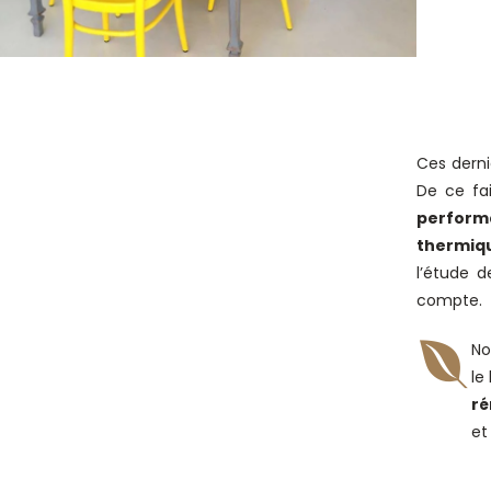
Ces derni
De ce fa
perform
thermiq
l’étude d
compte.
No
le
ré
et