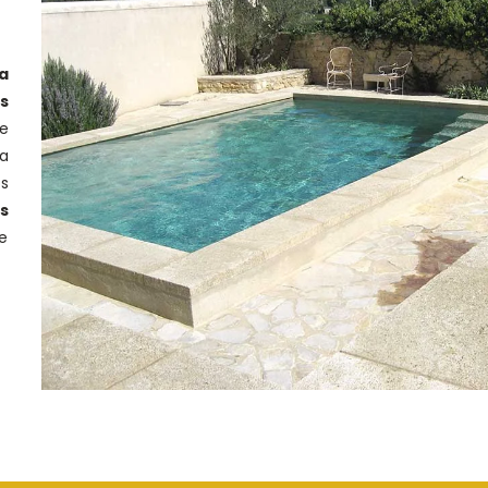
la
s
e
a
os
s
e